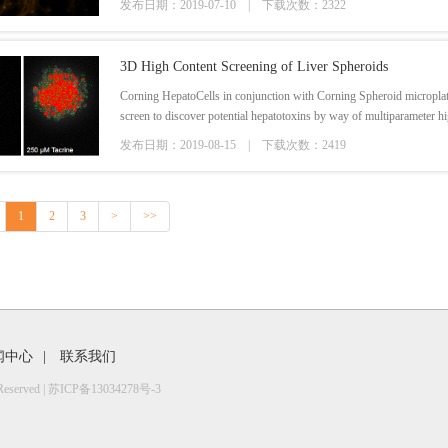
发布日期：2019-07-10 |
下载次数：2322
3D High Content Screening of Liver Spheroids
Corning HepatoCells in conjunction with Corning Spheroid microplate
screen to discover potential hepatotoxins by way of multiparameter 
analyses.
发布日期：2019-08-15 |
下载次数：2419
1
2
3
>
>>
闻中心
|
联系我们
erved |
苏ICP备13034278号-3