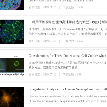
viability assays in an easy-to-use, high throughput format.
发布日期：2019-08-15 |
下载次数：2560
一种用于肿瘤杀伤能力高通量筛选的新型3D免疫肿瘤
通过将96孔球形板和96孔HTS Transwell两种产品组合在
胞相互作用的3D模型，可以很方便地在3D高通量检测系统中
和肿瘤免疫逃逸。
发布日期：2019-07-16 |
下载次数：2524
本资料讨论了用球形板进行3D培养可能遇到的难点与优化方
检测方法、高级应用等角度进行了分析。
发布日期：2019-07-16 |
下载次数：2531
Here we demonstrate the use of a 3D neurosphere model, composed of
of potential neurotoxicants. A spheroid microplate was used to create