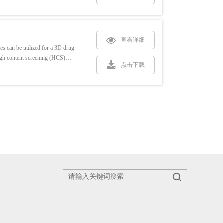
查看详细
s can be utilized for a 3D drug
high content screening (HCS)
点击下载