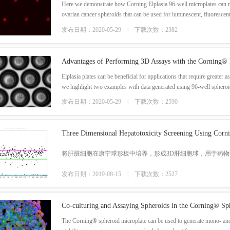
Here we demonstrate how Corning Elplasia 96-well microplates can r
ovarian cancer spheroids that can be used for luminescent, fluorescen
发布日期：2020-05-29 |
下载次数：2382
Advantages of Performing 3D Assays with the Corning® 
Elplasia plates can be beneficial for applications that require greater
we highlight two examples with data generated using 96-well spheroid
发布日期：2020-05-29 |
下载次数：2590
将肝脏细胞在康宁球形板中培养，形成3D肝细胞球，用于药
发布日期：2019-08-15 |
下载次数：2527
Co-culturing and Assaying Spheroids in the Corning® Sp
The Corning® spheroid microplate can be used to generate mono- and