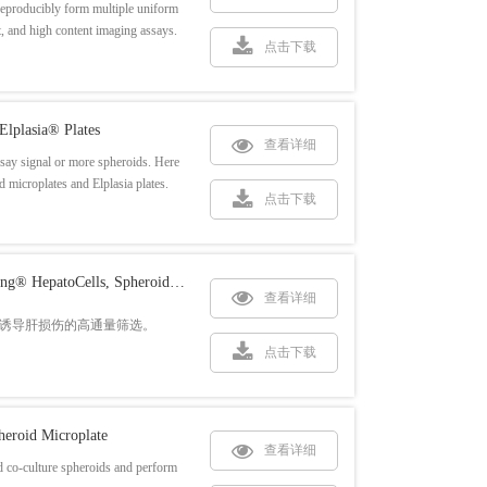
eproducibly form multiple uniform
t, and high content imaging assays.
点击下载
Elplasia® Plates
查看详细
 assay signal or more spheroids. Here
 microplates and Elplasia plates.
点击下载
Three Dimensional Hepatotoxicity Screening Using Corning® HepatoCells, Spheroid Microplates, and the SCREEN-WELL® Hepatotoxicity Library
查看详细
物诱导肝损伤的高通量筛选。
点击下载
heroid Microplate
查看详细
 co-culture spheroids and perform