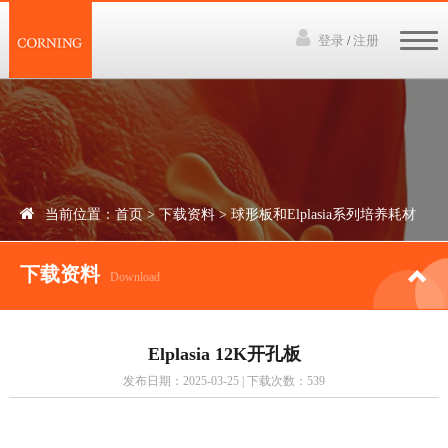
登录
注册
/
网站首页
3D培养技术
产品中心
当前位置：
首页
>
下载资料
>
球形板和Elplasia系列培养耗材
下载资料
下载资料
讲座视频
Download
新闻中心
Elplasia 12K开孔板
联系我们
发布日期：2025-03-25 | 下载次数：539